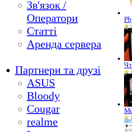
Зв'язок /
Оператори
Ph
Статті
Аренда сервера
Чт
Партнери та друзі
ASUS
Bloody
Cougar
Мо
realme