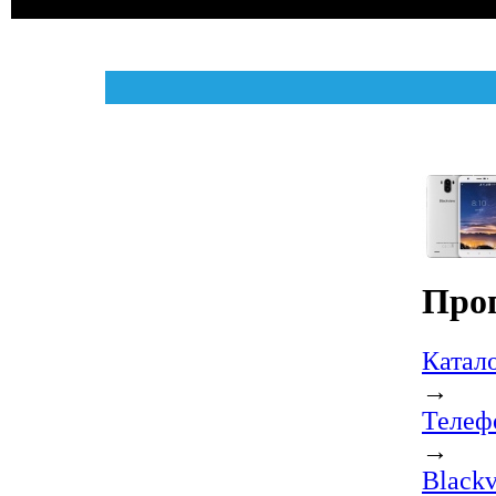
Прог
Катал
→
Телеф
→
Blackv