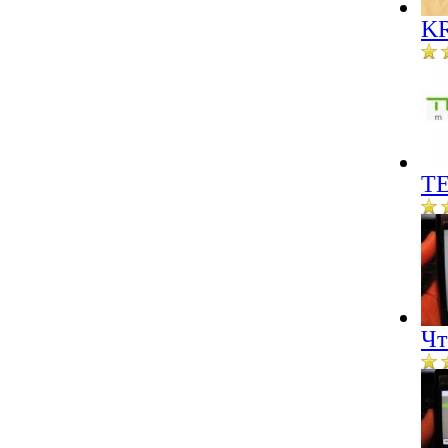
KR
ТЕ
Чт