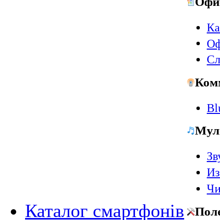
Офи
Ка
Оф
Сл
Ком
Bl
Мул
Зв
Из
Чи
Каталог смартфонів
Пол