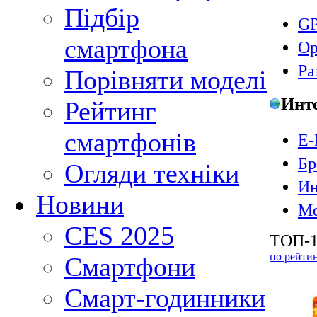
Підбір
GP
смартфона
Ор
Ра
Порівняти моделі
Инт
Рейтинг
смартфонів
E-
Бр
Огляди техніки
Ин
Новини
Ме
CES 2025
ТОП-1
по рейти
Смартфони
Смарт-годинники