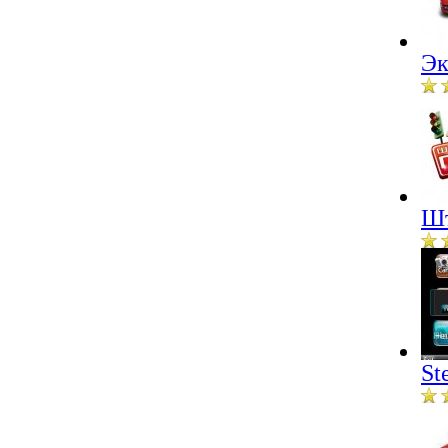
Эк
Шт
St