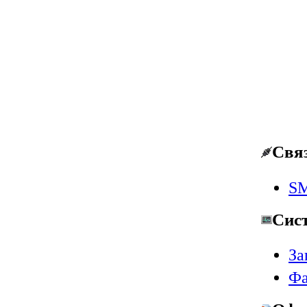
Свя
SM
Сис
За
Фа