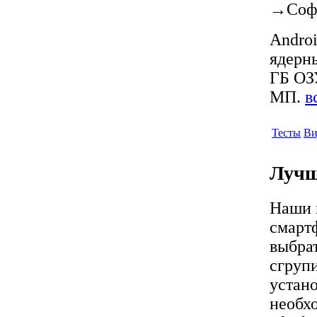
→
Соф
Androi
ядерн
ГБ ОЗУ
МП.
в
Тесты
Ви
Лучш
Наши 
смарт
выбрат
сгрупи
устано
необх