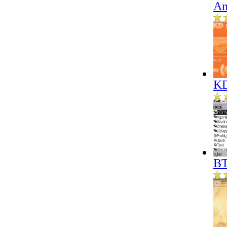
An
KD
BT