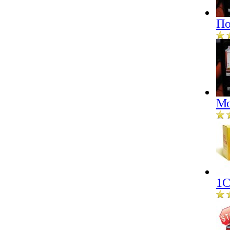
По
Мо
1С